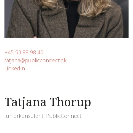
+45 53 88 98 40
tatjana@publicconnect.dk
LinkedIn
Tatjana Thorup
Juniorkonsulent, PublicConnect